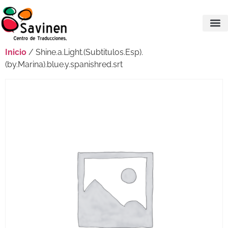
Inicio
/ Shine.a.Light.(Subtitulos.Esp).
(by.Marina).blue.y.spanishred.srt