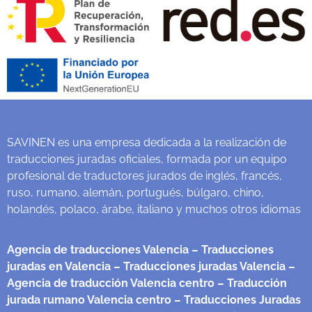
SAVINEN es una empresa dedicada a la realización de
traducciones juradas oficiales, formada por un equipo
profesional de traductores jurados de inglés, francés,
ruso, rumano, alemán, portugués, búlgaro, chino,
holandés, polaco, árabe, italiano y muchos otros idiomas
Agencia de traducciones Valencia
– Traducciones
juradas en Valencia
– Traducciones juradas Valencia
–
Agencia de traducción Valencia centro
– Traducción
jurada rumano Valencia centro
– Traducciones Juradas