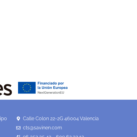
ipo
Calle Colon 22-2G 46004 Valencia
cts@savinen.com
96 352 35 43 - 609 62 32 13