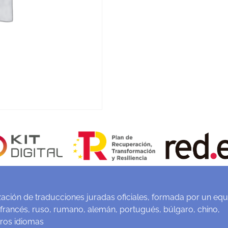
ación de traducciones juradas oficiales, formada por un equ
 francés, ruso, rumano, alemán, portugués, búlgaro, chino,
tros idiomas