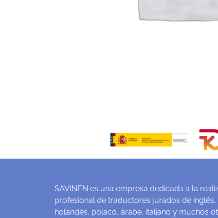
SAVINEN es una empresa dedicada a la realiz
profesional de traductores jurados de inglés,
holandés, polaco, árabe, italiano y muchos o