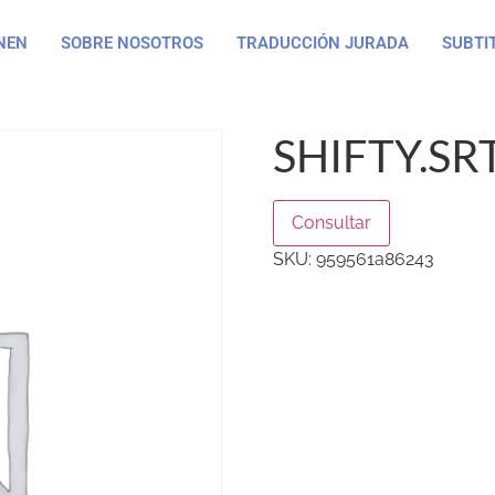
NEN
SOBRE NOSOTROS
TRADUCCIÓN JURADA
SUBTI
SHIFTY.SR
Consultar
SKU:
959561a86243