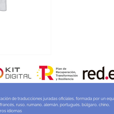
ación de traducciones juradas oficiales, formada por un equ
 francés, ruso, rumano, alemán, portugués, búlgaro, chino,
tros idiomas