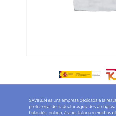
SAVINEN es una empresa dedicada a la realiz
profesional de traductores jurados de inglés,
holandés, polaco, árabe, italiano y muchos o