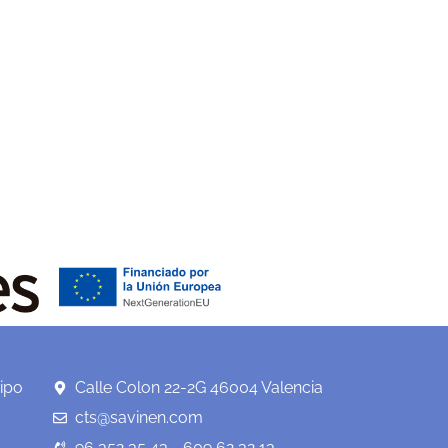
ipo
Calle Colon 22-2G 46004 Valencia
cts@savinen.com
96 352 35 43 - 609 62 32 13