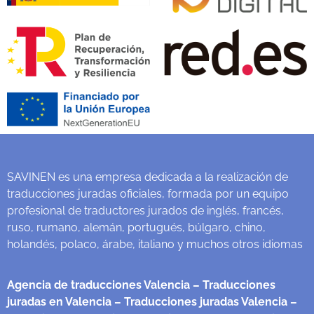
SAVINEN es una empresa dedicada a la realización de
traducciones juradas oficiales, formada por un equipo
profesional de traductores jurados de inglés, francés,
ruso, rumano, alemán, portugués, búlgaro, chino,
holandés, polaco, árabe, italiano y muchos otros idiomas
Agencia de traducciones Valencia
– Traducciones
juradas en Valencia
– Traducciones juradas Valencia
–