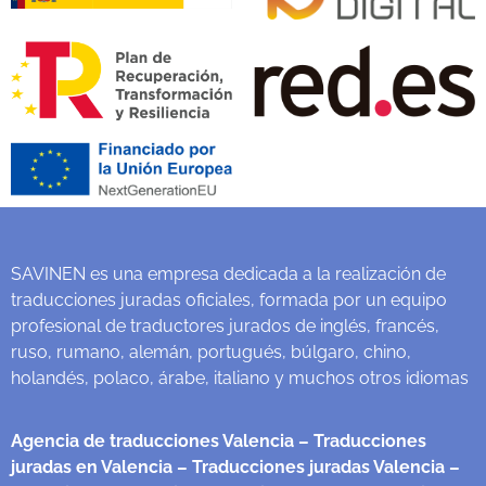
SAVINEN es una empresa dedicada a la realización de
traducciones juradas oficiales, formada por un equipo
profesional de traductores jurados de inglés, francés,
ruso, rumano, alemán, portugués, búlgaro, chino,
holandés, polaco, árabe, italiano y muchos otros idiomas
Agencia de traducciones Valencia
– Traducciones
juradas en Valencia
– Traducciones juradas Valencia
–