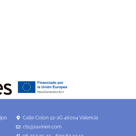
ipo
Calle Colon 22-2G 46004 Valencia
cts@savinen.com
96 352 35 43 - 609 62 32 13