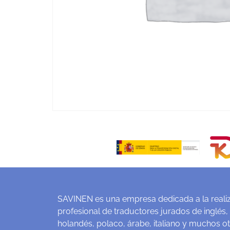
SAVINEN es una empresa dedicada a la realiz
profesional de traductores jurados de inglés,
holandés, polaco, árabe, italiano y muchos o