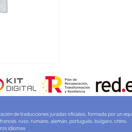
ación de traducciones juradas oficiales, formada por un equ
 francés, ruso, rumano, alemán, portugués, búlgaro, chino,
tros idiomas