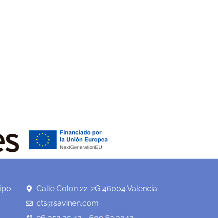
ipo
Calle Colon 22-2G 46004 Valencia
cts@savinen.com
96 352 35 43 - 609 62 32 13