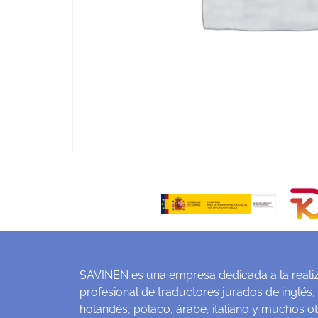
SAVINEN es una empresa dedicada a la realiz
profesional de traductores jurados de inglés,
holandés, polaco, árabe, italiano y muchos o