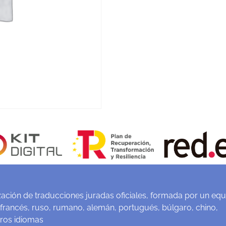
ación de traducciones juradas oficiales, formada por un equ
 francés, ruso, rumano, alemán, portugués, búlgaro, chino,
tros idiomas