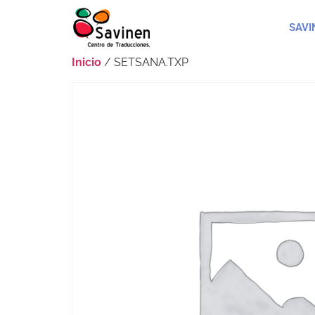
SAVI
Inicio
/ SETSANA.TXP