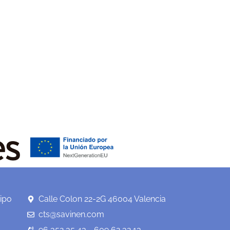
ipo
Calle Colon 22-2G 46004 Valencia
cts@savinen.com
96 352 35 43 - 609 62 32 13