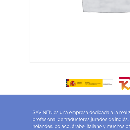
SAVINEN es una empresa dedicada a la realiz
profesional de traductores jurados de inglés,
holandés, polaco, árabe, italiano y muchos o