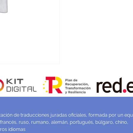
ación de traducciones juradas oficiales, formada por un equ
 francés, ruso, rumano, alemán, portugués, búlgaro, chino,
tros idiomas