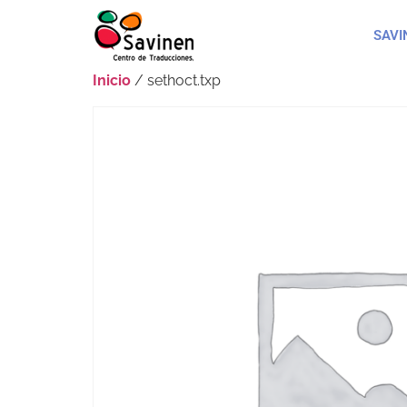
SAVI
Inicio
/ sethoct.txp