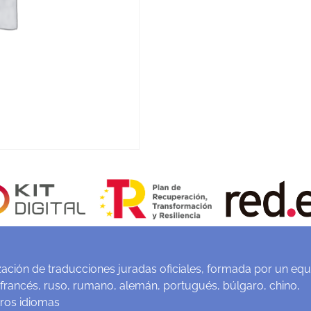
ación de traducciones juradas oficiales, formada por un equ
 francés, ruso, rumano, alemán, portugués, búlgaro, chino,
tros idiomas