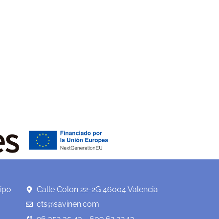
ipo
Calle Colon 22-2G 46004 Valencia
cts@savinen.com
96 352 35 43 - 609 62 32 13