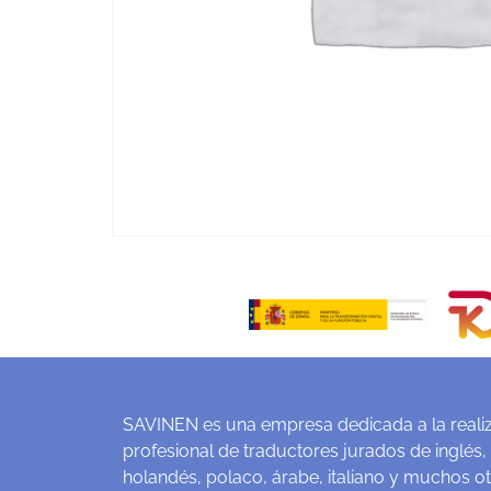
SAVINEN es una empresa dedicada a la realiz
profesional de traductores jurados de inglés,
holandés, polaco, árabe, italiano y muchos o