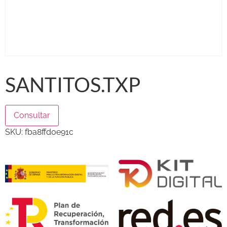
SANTITOS.TXP
Consultar
SKU:
fba8ffd0e91c