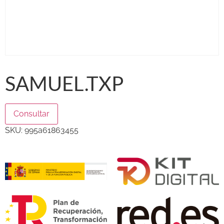
SAMUEL.TXP
Consultar
SKU:
995a61863455