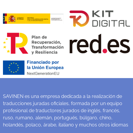
SAVINEN es una empresa dedicada a la realización de
traducciones juradas oficiales, formada por un equipo
profesional de traductores jurados de inglés, francés,
ruso, rumano, alemán, portugués, búlgaro, chino,
holandés, polaco, árabe, italiano y muchos otros idiomas