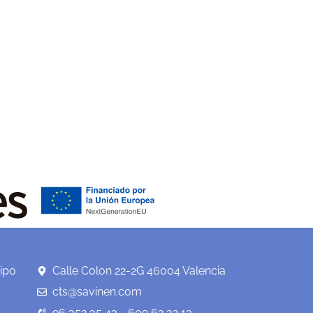
ipo
Calle Colon 22-2G 46004 Valencia
cts@savinen.com
96 352 35 43 - 609 62 32 13