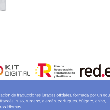
ación de traducciones juradas oficiales, formada por un equ
 francés, ruso, rumano, alemán, portugués, búlgaro, chino,
tros idiomas