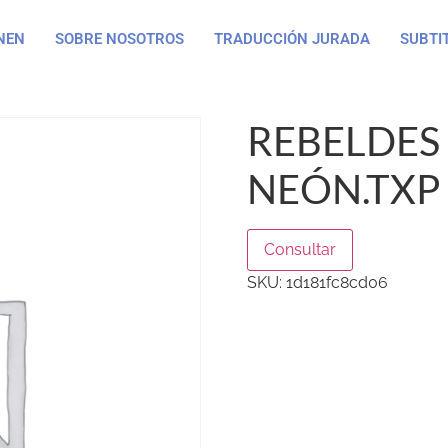
NEN
SOBRE NOSOTROS
TRADUCCIÓN JURADA
SUBTI
REBELDES 
NEÓN.TXP
Consultar
SKU:
1d181fc8cd06