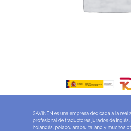
SAVINEN es una empresa dedicada a la realiz
profesional de traductores jurados de inglés,
holandés, polaco, árabe, italiano y muchos o