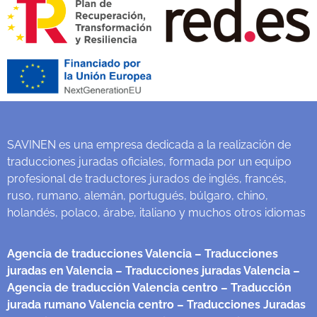
SAVINEN es una empresa dedicada a la realización de
traducciones juradas oficiales, formada por un equipo
profesional de traductores jurados de inglés, francés,
ruso, rumano, alemán, portugués, búlgaro, chino,
holandés, polaco, árabe, italiano y muchos otros idiomas
Agencia de traducciones Valencia
– Traducciones
juradas en Valencia
– Traducciones juradas Valencia
–
Agencia de traducción Valencia centro
– Traducción
jurada rumano Valencia centro
– Traducciones Juradas