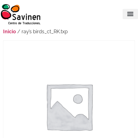
Inicio
/ ray’s birds_ct_RK.txp