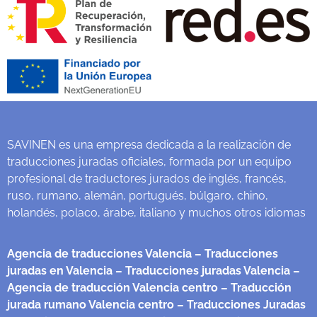
SAVINEN es una empresa dedicada a la realización de
traducciones juradas oficiales, formada por un equipo
profesional de traductores jurados de inglés, francés,
ruso, rumano, alemán, portugués, búlgaro, chino,
holandés, polaco, árabe, italiano y muchos otros idiomas
Agencia de traducciones Valencia
– Traducciones
juradas en Valencia
– Traducciones juradas Valencia
–
Agencia de traducción Valencia centro
– Traducción
jurada rumano Valencia centro
– Traducciones Juradas