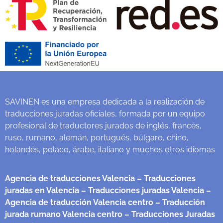
SAVINEN es una empresa dedicada a la realización de
traducciones juradas oficiales, formada por un equipo
profesional de traductores jurados de inglés, francés,
ruso, rumano, alemán, portugués, búlgaro, chino,
holandés, polaco, árabe, italiano y muchos otros idiomas
Agencia de traducciones Valencia
– Traducciones
juradas en Valencia
– Traducciones juradas Valencia
–
Agencia de traducción Valencia centro
– Traducción
jurada rumano Valencia centro
– Traducciones Juradas