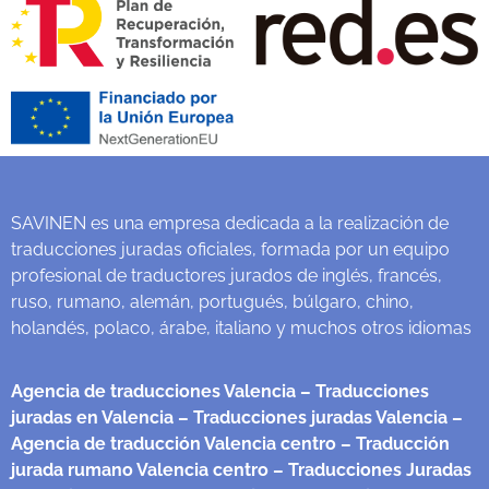
SAVINEN es una empresa dedicada a la realización de
traducciones juradas oficiales, formada por un equipo
profesional de traductores jurados de inglés, francés,
ruso, rumano, alemán, portugués, búlgaro, chino,
holandés, polaco, árabe, italiano y muchos otros idiomas
Agencia de traducciones Valencia
– Traducciones
juradas en Valencia
– Traducciones juradas Valencia
–
Agencia de traducción Valencia centro
– Traducción
jurada rumano Valencia centro
– Traducciones Juradas