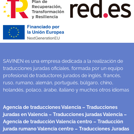
SAVINEN es una empresa dedicada a la realización de
traducciones juradas oficiales, formada por un equipo
profesional de traductores jurados de inglés, francés,
ruso, rumano, alemán, portugués, búlgaro, chino,
holandés, polaco, árabe, italiano y muchos otros idiomas
Agencia de traducciones Valencia
– Traducciones
juradas en Valencia
– Traducciones juradas Valencia
–
Agencia de traducción Valencia centro
– Traducción
jurada rumano Valencia centro
– Traducciones Juradas