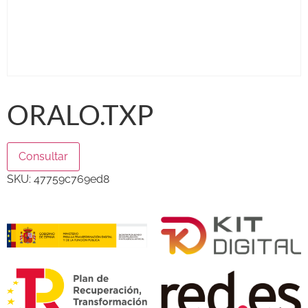
ORALO.TXP
Consultar
SKU:
47759c769ed8