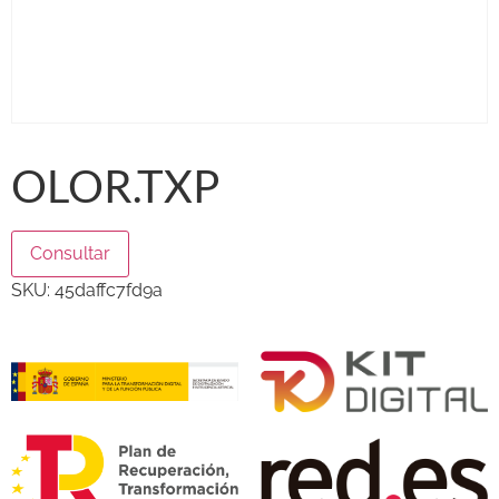
OLOR.TXP
Consultar
SKU:
45daffc7fd9a