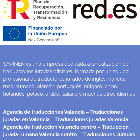
SAVINEN es una empresa dedicada a la realización de
traducciones juradas oficiales, formada por un equipo
profesional de traductores jurados de inglés, francés,
ruso, rumano, alemán, portugués, búlgaro, chino,
holandés, polaco, árabe, italiano y muchos otros idiomas
Agencia de traducciones Valencia
– Traducciones
juradas en Valencia
– Traducciones juradas Valencia
–
Agencia de traducción Valencia centro
– Traducción
jurada rumano Valencia centro
– Traducciones Juradas