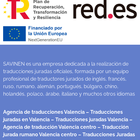
SAVINEN es una empresa dedicada a la realización de
traducciones juradas oficiales, formada por un equipo
profesional de traductores jurados de inglés, francés,
ruso, rumano, alemán, portugués, búlgaro, chino,
holandés, polaco, árabe, italiano y muchos otros idiomas
Agencia de traducciones Valencia
– Traducciones
juradas en Valencia
– Traducciones juradas Valencia
–
Agencia de traducción Valencia centro
– Traducción
jurada rumano Valencia centro
– Traducciones Juradas