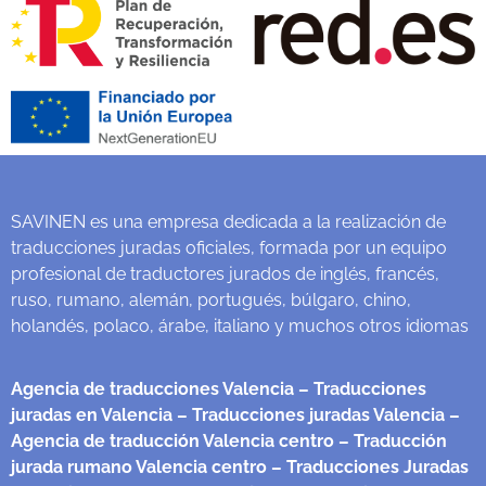
SAVINEN es una empresa dedicada a la realización de
traducciones juradas oficiales, formada por un equipo
profesional de traductores jurados de inglés, francés,
ruso, rumano, alemán, portugués, búlgaro, chino,
holandés, polaco, árabe, italiano y muchos otros idiomas
Agencia de traducciones Valencia
– Traducciones
juradas en Valencia
– Traducciones juradas Valencia
–
Agencia de traducción Valencia centro
– Traducción
jurada rumano Valencia centro
– Traducciones Juradas