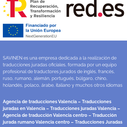
SAVINEN es una empresa dedicada a la realización de
traducciones juradas oficiales, formada por un equipo
profesional de traductores jurados de inglés, francés,
ruso, rumano, alemán, portugués, búlgaro, chino,
holandés, polaco, árabe, italiano y muchos otros idiomas
Agencia de traducciones Valencia
– Traducciones
juradas en Valencia
– Traducciones juradas Valencia
–
Agencia de traducción Valencia centro
– Traducción
jurada rumano Valencia centro
– Traducciones Juradas