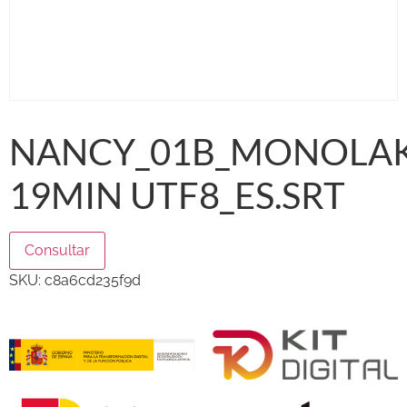
NANCY_01B_MONOLA
19MIN UTF8_ES.SRT
Consultar
SKU:
c8a6cd235f9d