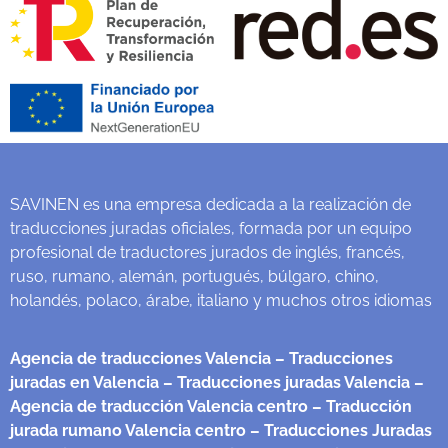
SAVINEN es una empresa dedicada a la realización de
traducciones juradas oficiales, formada por un equipo
profesional de traductores jurados de inglés, francés,
ruso, rumano, alemán, portugués, búlgaro, chino,
holandés, polaco, árabe, italiano y muchos otros idiomas
Agencia de traducciones Valencia
– Traducciones
juradas en Valencia
– Traducciones juradas Valencia
–
Agencia de traducción Valencia centro
– Traducción
jurada rumano Valencia centro
– Traducciones Juradas