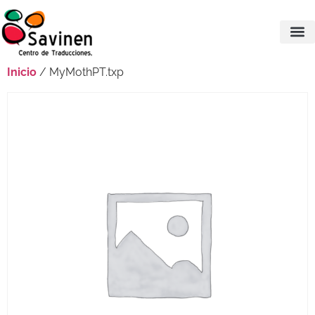
Inicio
/ MyMothPT.txp