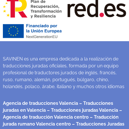
SAVINEN es una empresa dedicada a la realización de
traducciones juradas oficiales, formada por un equipo
profesional de traductores jurados de inglés, francés,
ruso, rumano, alemán, portugués, búlgaro, chino,
holandés, polaco, árabe, italiano y muchos otros idiomas
Agencia de traducciones Valencia
– Traducciones
juradas en Valencia
– Traducciones juradas Valencia
–
Agencia de traducción Valencia centro
– Traducción
jurada rumano Valencia centro
– Traducciones Juradas