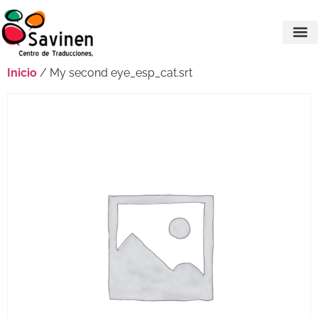
Inicio
/ My second eye_esp_cat.srt