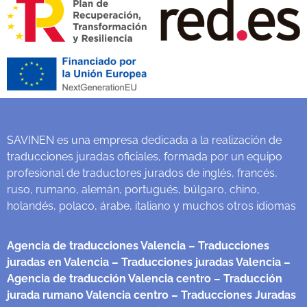
SAVINEN es una empresa dedicada a la realización de
traducciones juradas oficiales, formada por un equipo
profesional de traductores jurados de inglés, francés,
ruso, rumano, alemán, portugués, búlgaro, chino,
holandés, polaco, árabe, italiano y muchos otros idiomas
Agencia de traducciones Valencia
– Traducciones
juradas en Valencia
– Traducciones juradas Valencia
–
Agencia de traducción Valencia centro
– Traducción
jurada rumano Valencia centro
– Traducciones Juradas