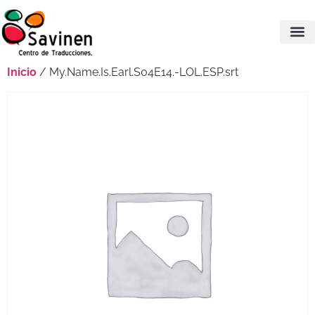
Inicio
/ My.Name.Is.Earl.S04E14.-LOL.ESP.srt