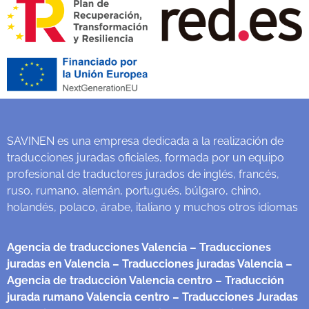
SAVINEN es una empresa dedicada a la realización de
traducciones juradas oficiales, formada por un equipo
profesional de traductores jurados de inglés, francés,
ruso, rumano, alemán, portugués, búlgaro, chino,
holandés, polaco, árabe, italiano y muchos otros idiomas
Agencia de traducciones Valencia
– Traducciones
juradas en Valencia
– Traducciones juradas Valencia
–
Agencia de traducción Valencia centro
– Traducción
jurada rumano Valencia centro
– Traducciones Juradas