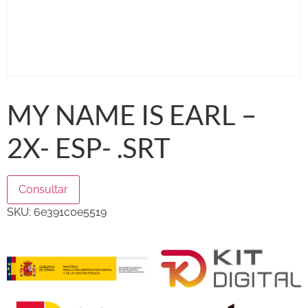
MY NAME IS EARL –
2X- ESP- .SRT
Consultar
SKU:
6e391c0e5519