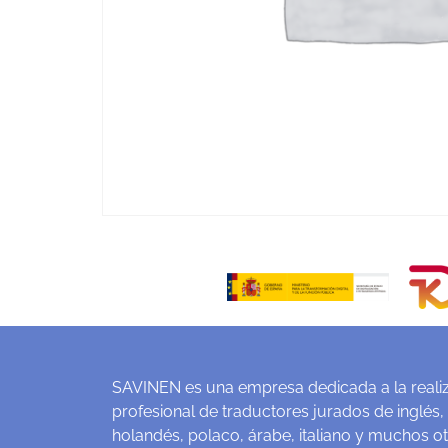
SAVINEN es una empresa dedicada a la realiz
profesional de traductores jurados de inglés,
holandés, polaco, árabe, italiano y muchos o