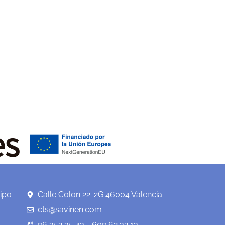
ipo
Calle Colon 22-2G 46004 Valencia
cts@savinen.com
96 352 35 43 - 609 62 32 13