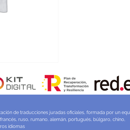
ación de traducciones juradas oficiales, formada por un equ
 francés, ruso, rumano, alemán, portugués, búlgaro, chino,
tros idiomas