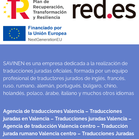
SAVINEN es una empresa dedicada a la realización de
traducciones juradas oficiales, formada por un equipo
profesional de traductores jurados de inglés, francés,
ruso, rumano, alemán, portugués, búlgaro, chino,
holandés, polaco, árabe, italiano y muchos otros idiomas
Agencia de traducciones Valencia
– Traducciones
juradas en Valencia
– Traducciones juradas Valencia
–
Agencia de traducción Valencia centro
– Traducción
jurada rumano Valencia centro
– Traducciones Juradas