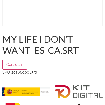
MY LIFE I DON’T
WANT_ES-CA.SRT
Consultar
SKU:
2ca66d0d85fd