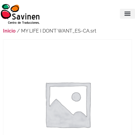
Inicio
/ MY LIFE I DON’T WANT_ES-CA.srt