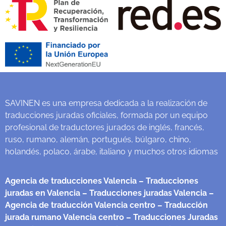
SAVINEN es una empresa dedicada a la realización de
traducciones juradas oficiales, formada por un equipo
profesional de traductores jurados de inglés, francés,
ruso, rumano, alemán, portugués, búlgaro, chino,
holandés, polaco, árabe, italiano y muchos otros idiomas
Agencia de traducciones Valencia
– Traducciones
juradas en Valencia
– Traducciones juradas Valencia
–
Agencia de traducción Valencia centro
– Traducción
jurada rumano Valencia centro
– Traducciones Juradas