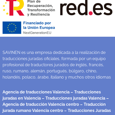
SAVINEN es una empresa dedicada a la realización de
traducciones juradas oficiales, formada por un equipo
profesional de traductores jurados de inglés, francés,
ruso, rumano, alemán, portugués, búlgaro, chino,
holandés, polaco, árabe, italiano y muchos otros idiomas
Agencia de traducciones Valencia
– Traducciones
juradas en Valencia
– Traducciones juradas Valencia
–
Agencia de traducción Valencia centro
– Traducción
jurada rumano Valencia centro
– Traducciones Juradas