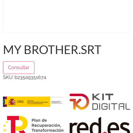
MY BROTHER.SRT
Consultar
SKU:
b235a935167a