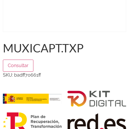
MUXICAPT.TXP
Consultar
SKU:
badff70661ff