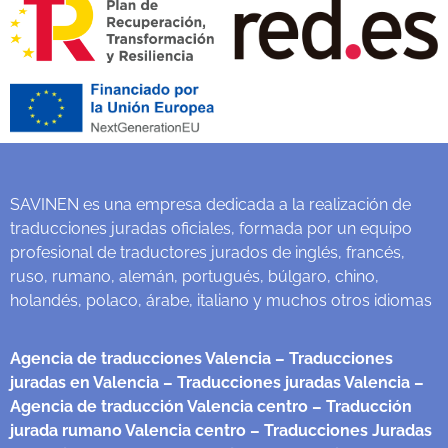
SAVINEN es una empresa dedicada a la realización de
traducciones juradas oficiales, formada por un equipo
profesional de traductores jurados de inglés, francés,
ruso, rumano, alemán, portugués, búlgaro, chino,
holandés, polaco, árabe, italiano y muchos otros idiomas
Agencia de traducciones Valencia
– Traducciones
juradas en Valencia
– Traducciones juradas Valencia
–
Agencia de traducción Valencia centro
– Traducción
jurada rumano Valencia centro
– Traducciones Juradas