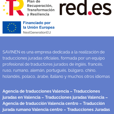
SAVINEN es una empresa dedicada a la realización de
traducciones juradas oficiales, formada por un equipo
profesional de traductores jurados de inglés, francés,
ruso, rumano, alemán, portugués, búlgaro, chino,
holandés, polaco, árabe, italiano y muchos otros idiomas
Agencia de traducciones Valencia
– Traducciones
juradas en Valencia
– Traducciones juradas Valencia
–
Agencia de traducción Valencia centro
– Traducción
jurada rumano Valencia centro
– Traducciones Juradas