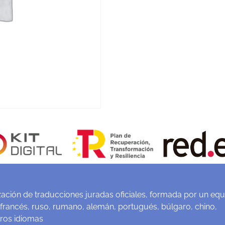
ación de traducciones juradas oficiales, formada por un equ
 francés, ruso, rumano, alemán, portugués, búlgaro, chino,
tros idiomas