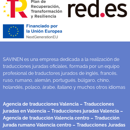
SAVINEN es una empresa dedicada a la realización de
traducciones juradas oficiales, formada por un equipo
profesional de traductores jurados de inglés, francés,
ruso, rumano, alemán, portugués, búlgaro, chino,
holandés, polaco, árabe, italiano y muchos otros idiomas
Agencia de traducciones Valencia
– Traducciones
juradas en Valencia
– Traducciones juradas Valencia
–
Agencia de traducción Valencia centro
– Traducción
jurada rumano Valencia centro
– Traducciones Juradas