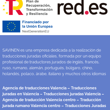
SAVINEN es una empresa dedicada a la realización de
traducciones juradas oficiales, formada por un equipo
profesional de traductores jurados de inglés, francés,
ruso, rumano, alemán, portugués, búlgaro, chino,
holandés, polaco, árabe, italiano y muchos otros idiomas
Agencia de traducciones Valencia
– Traducciones
juradas en Valencia
– Traducciones juradas Valencia
–
Agencia de traducción Valencia centro
– Traducción
jurada rumano Valencia centro
– Traducciones Juradas