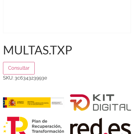
MULTAS.TXP
Consultar
SKU:
3c634323993e