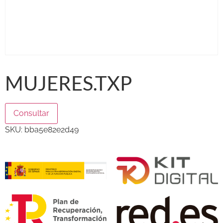
MUJERES.TXP
Consultar
SKU:
bba5e82e2d49