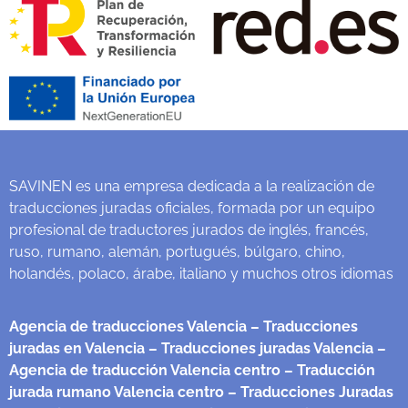
SAVINEN es una empresa dedicada a la realización de
traducciones juradas oficiales, formada por un equipo
profesional de traductores jurados de inglés, francés,
ruso, rumano, alemán, portugués, búlgaro, chino,
holandés, polaco, árabe, italiano y muchos otros idiomas
Agencia de traducciones Valencia
– Traducciones
juradas en Valencia
– Traducciones juradas Valencia
–
Agencia de traducción Valencia centro
– Traducción
jurada rumano Valencia centro
– Traducciones Juradas