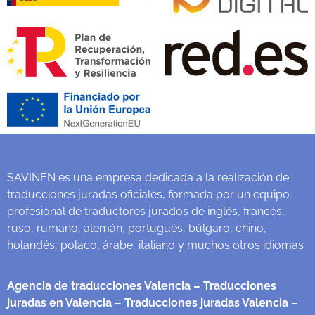
SAVINEN es una empresa dedicada a la realización de
traducciones juradas oficiales, formada por un equipo
profesional de traductores jurados de inglés, francés,
ruso, rumano, alemán, portugués, búlgaro, chino,
holandés, polaco, árabe, italiano y muchos otros idiomas
Agencia de traducciones Valencia
– Traducciones
juradas en Valencia
– Traducciones juradas Valencia
–