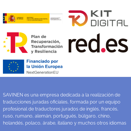
SAVINEN es una empresa dedicada a la realización de
traducciones juradas oficiales, formada por un equipo
profesional de traductores jurados de inglés, francés,
ruso, rumano, alemán, portugués, búlgaro, chino,
holandés, polaco, árabe, italiano y muchos otros idiomas