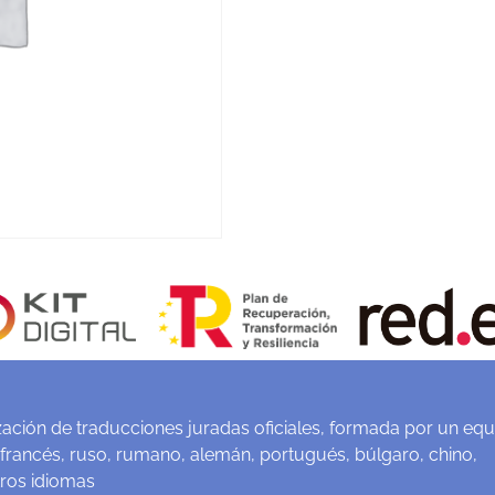
ación de traducciones juradas oficiales, formada por un equ
 francés, ruso, rumano, alemán, portugués, búlgaro, chino,
tros idiomas