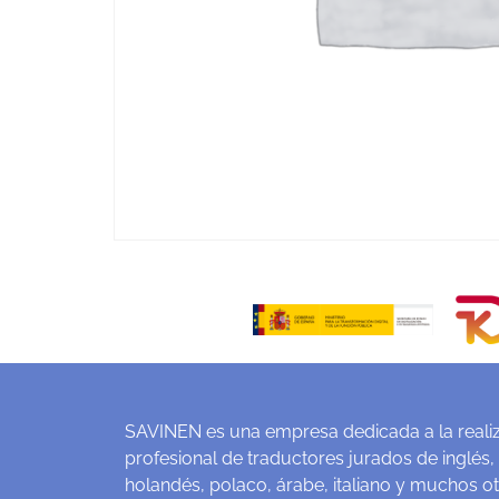
SAVINEN es una empresa dedicada a la realiz
profesional de traductores jurados de inglés,
holandés, polaco, árabe, italiano y muchos o