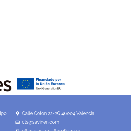
ipo
Calle Colon 22-2G 46004 Valencia
cts@savinen.com
96 352 35 43 - 609 62 32 13