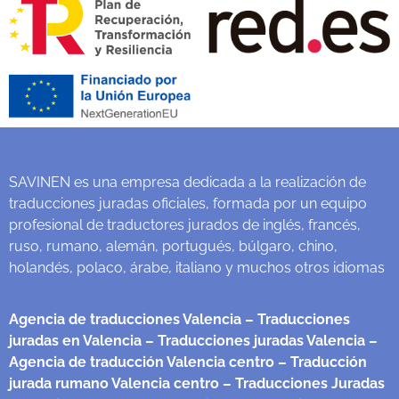
SAVINEN es una empresa dedicada a la realización de
traducciones juradas oficiales, formada por un equipo
profesional de traductores jurados de inglés, francés,
ruso, rumano, alemán, portugués, búlgaro, chino,
holandés, polaco, árabe, italiano y muchos otros idiomas
Agencia de traducciones Valencia
– Traducciones
juradas en Valencia
– Traducciones juradas Valencia
–
Agencia de traducción Valencia centro
– Traducción
jurada rumano Valencia centro
– Traducciones Juradas