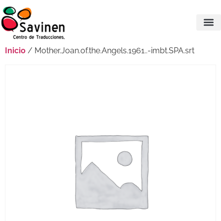
Inicio
/ Mother.Joan.of.the.Angels.1961..-imbt.SPA.srt