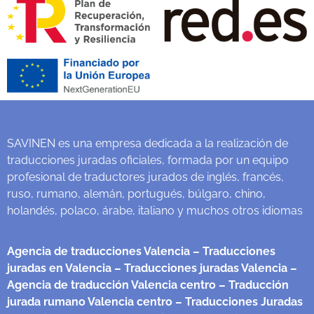
SAVINEN es una empresa dedicada a la realización de
traducciones juradas oficiales, formada por un equipo
profesional de traductores jurados de inglés, francés,
ruso, rumano, alemán, portugués, búlgaro, chino,
holandés, polaco, árabe, italiano y muchos otros idiomas
Agencia de traducciones Valencia
– Traducciones
juradas en Valencia
– Traducciones juradas Valencia
–
Agencia de traducción Valencia centro
– Traducción
jurada rumano Valencia centro
– Traducciones Juradas