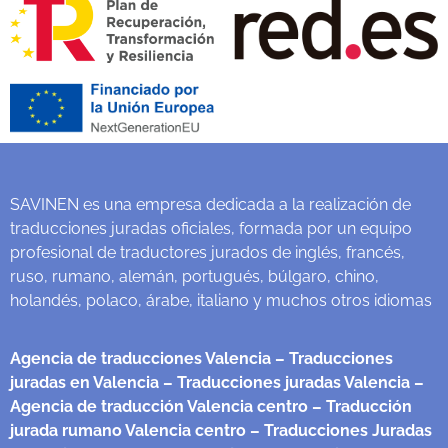
SAVINEN es una empresa dedicada a la realización de
traducciones juradas oficiales, formada por un equipo
profesional de traductores jurados de inglés, francés,
ruso, rumano, alemán, portugués, búlgaro, chino,
holandés, polaco, árabe, italiano y muchos otros idiomas
Agencia de traducciones Valencia
– Traducciones
juradas en Valencia
– Traducciones juradas Valencia
–
Agencia de traducción Valencia centro
– Traducción
jurada rumano Valencia centro
– Traducciones Juradas